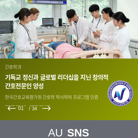
학과소개 배너
간호학과
임
기독교 정신과 글로벌 리더십을 지닌 창의적
간호전문인 양성
한국간호교육평가원 간호학 학사학위 프로그램 인증
(2025.06.11 ~2030.06.10)
01
/
34
AU
SNS