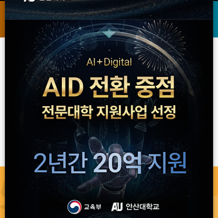
퀵메뉴
안산人
교직원
수험생
2022년 3주기 전문대학 기관평가 인증
안산대 홍보배너
"인증" 획득
( 2023.01.01. ~ 2027.12.31. )
발전기금
인트라넷
온라인증명발급
전자출결
원격강의
AU-WINGS
대학일자리
재난안전교육센터
(학생역량통합관리)
플러스센터
예지관
(학생생활관)
개교 50주년 AU VISION 2026
지속적 성장을 선도하는 평생 직업교육 혁신
플랫폼