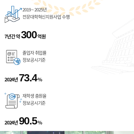
2019 ~ 2025년
전문대학혁신지원사업 수행
300
7년간 약
억원
졸업자 취업률
정보공시기준
73.4
2024년
%
재학생 충원율
정보공시기준
90.5
2024년
%