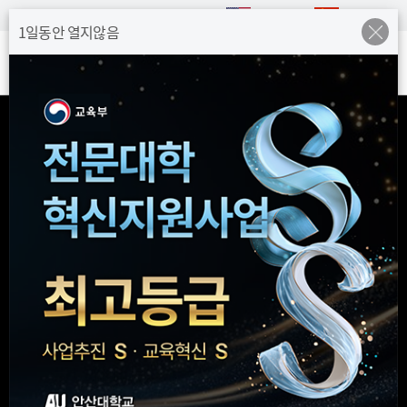
Skip Menu
로그인
ENGLISH
CHINESE
1일동안 열지않음
안산대 홍보배너 열기
pause
1