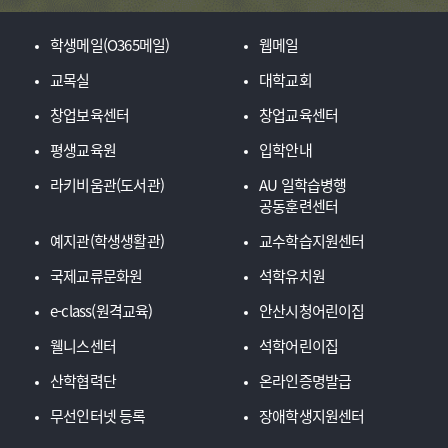
학생메일(O365메일)
웹메일
교목실
대학교회
창업보육센터
창업교육센터
평생교육원
입학안내
라키비움관(도서관)
AU 일학습병행
공동훈련센터
예지관(학생생활관)
교수학습지원센터
국제교류문화원
석학유치원
e-class(원격교육)
안산시청어린이집
웰니스센터
석학어린이집
산학협력단
온라인증명발급
무선인터넷 등록
장애학생지원센터