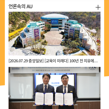
안산대학교(총장 윤동열) 앵커사업단은 지난 9일
언론속의 AU
화성서해마루유스호스텔에서 사회
언론속의
[2026.07.29 중앙일보] [교육이 미래다] 100년 전 치유에서 ...