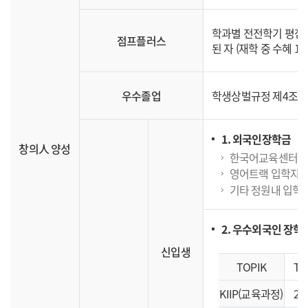
학과별 전전학기 평점평
점프플러스
된 자 (재학 중 수혜 
우수졸업
학생상벌규정 제4조(포
1. 외국인장학금
창의人 양성
한국어교육센터 출신
영어트랙 입학자 1
기타 정원내 입학 
2. 우수외국인 장학
신입생
TOPIK
TO
KIIP(교육과정)
2