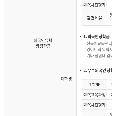
KIIP(사전평가)
4
등록
감면 비율
1. 외국인장학금
외국인유학
한국어교육센터 출신
생 장학금
영어트랙 입학자 1
기타 정원내 입학 
2. 우수외국인 장학
재학생
TOPIK
TO
KIIP(교육과정)
2
KIIP(사전평가)
4
등록