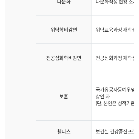
다문화
다문화학생 현황 조사시
위탁학비감면
위탁교육과정 재학생
전공심화학비감면
전공심화과정 재학생
국가유공자등예우및지원
보훈
상인 자
(단, 본인은 성적기준 
웰니스
보건실 건강증진프로그램