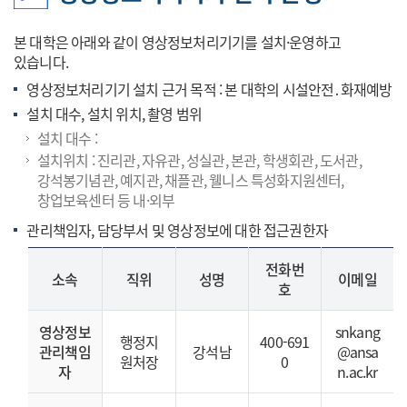
본 대학은 아래와 같이 영상정보처리기기를 설치·운영하고
있습니다.
영상정보처리기기 설치 근거 목적 : 본 대학의 시설안전․화재예방
설치 대수, 설치 위치, 촬영 범위
설치 대수 :
설치위치 : 진리관, 자유관, 성실관, 본관, 학생회관, 도서관,
강석봉기념관, 예지관, 채플관, 웰니스 특성화지원센터,
창업보육센터 등 내·외부
관리책임자, 담당부서 및 영상정보에 대한 접근권한자
전화번
소속
직위
성명
이메일
호
영상정보
snkang
행정지
400-691
관리책임
강석남
@ansa
원처장
0
자
n.ac.kr