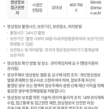
영상정보
ikimds
시설안
400-706
접근권한
김대성
@ansa
전팀장
0
자
n.ac.kr
영상정보 촬영시간, 보관기간, 보관장소, 처리방법
촬영시간 : 24시간 촬영
보관기간 : 촬영 시부터 30일 이내(저장용량에 따라 보관기간은
변경될 수 있음)
보관장소 및 처리방법 : 관리과 영상정보처리기기 통제실에
보관·처리
영상정보 확인 방법 및 장소 : 관리책임자에 요구 (행정지원처
관리팀)
정보주체의 영상정보 열람 등 요구에 대한 조치 : 개인영상정보
열람·존재확인 청구서로 신청하여야 하며, 정보주체 자신이
촬영된 경우 또는 명백히 정보주체의 생명·신체·재산 이익을 위해
필요한 경우에 한해열람을 허용합니다.
영상정보 보호를 위한 기술적·관리적·물리적 조치 : 내부관리계획
수립, 접근통제 및 접근권한 제한, 영상정보의 안전한 저장·
전송기술 적용, 처리기록 보관 및 위·변조 방지조치, 보관시설