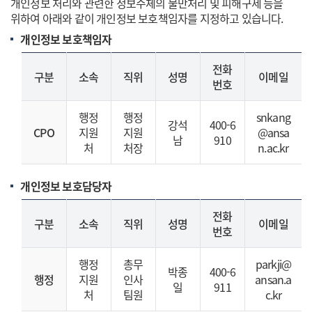
개인정보 처리와 관련한 정보주체의 불만처리 및 피해구제 등을
위하여 아래와 같이 개인정보 보호책임자를 지정하고 있습니다.
개인정보 보호책임자
전화
구분
소속
직위
성명
이메일
번호
행정
행정
snkang
강석
400-6
CPO
지원
지원
@ansa
남
910
처
처장
n.ac.kr
개인정보 보호담당자
전화
구분
소속
직위
성명
이메일
번호
행정
총무
parkji@
박종
400-6
행정
지원
인사
ansan.a
일
911
처
팀원
c.kr