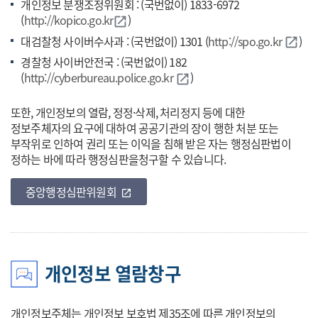
개인정보 분쟁조정위원회 : (국번없이) 1833-6972
(
http://kopico.go.kr
바로가기
)
open_in_new
대검찰청 사이버수사과 : (국번없이) 1301 (
http://spo.go.kr
바로가
)
open_in_new
경찰청 사이버안전국 : (국번없이) 182
(
http://cyberbureau.police.go.kr
바로가기
)
open_in_new
또한, 개인정보의 열람, 정정·삭제, 처리정지 등에 대한
정보주체자의 요구에 대하여 공공기관의 장이 행한 처분 또는
부작위로 인하여 권리 또는 이익을 침해 받은 자는 행정심판법이
정하는 바에 따라 행정심판을청구할 수 있습니다.
중앙행정심판위원회
바로가기
open_in_new
개인정보 열람창구
개인정보주체는 개인정보 보호법 제35조에 따른 개인정보의