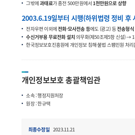
그밖에
과태료
가 종전 500만원에서
1천만원으로 상향
2003.6.19일부터 시행(하위법령 정비 후 
전자우편 이외에
전화·모사전송 등
에도 (광고) 등
전송형식
수신거부용 무료전화 설치
의무화(제50조제5항 신설) → 
한국정보보호진흥원에 개인정보 침해·불법 스팸민원 처리
개인정보보호 총괄책임관
소속 : 행정지원처장
원장 : 한규택
최종수정일
2023.11.21