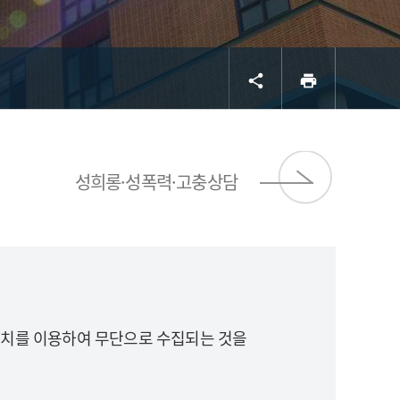
공유
프린트
share
print
서브 
성희롱·성폭력·고충상담
장치를 이용하여 무단으로 수집되는 것을