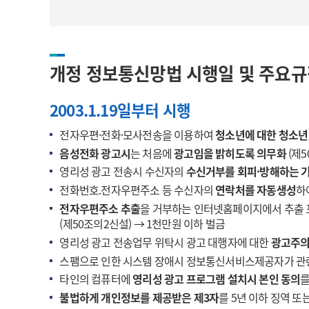
개정 정보통신망법 시행일 및 주요
2003.1.19일부터 시행
전자우편·전화·모사전송을 이용하여
청소년에 대한 청소년
음성전화 광고시
는 처음에
광고임을 밝히도록 의무화
(제5
영리성 광고 전송시 수신자의
수신거부를 회피·방해하는 기
전화번호.전자우편주소 등 수신자의
연락처를 자동생성
하
전자우편주소 추출
을 거부하는 인터넷홈페이지에서 추출
(제50조의2신설) → 1천만원 이하 벌금
영리성 광고 전송업무 위탁시 광고 대행자에 대한
광고주의
스팸으로 인한 시스템 장애시 정보통신서비스제공자가 관
타인의 컴퓨터에
영리성 광고 프로그램 설치시 본인 동의
불법하게 개인정보를 제공받은 제3자
를 5년 이하 징역 또