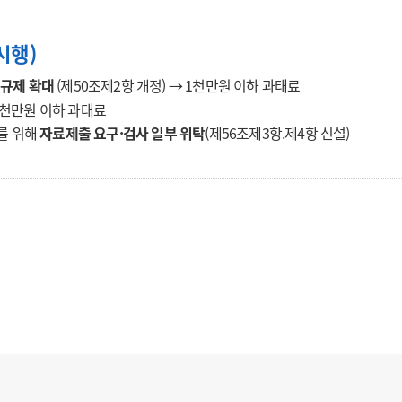
시행)
 규제 확대
(제50조제2항 개정) → 1천만원 이하 과태료
1천만원 이하 과태료
를 위해
자료제출 요구·검사 일부 위탁
(제56조제3항.제4항 신설)