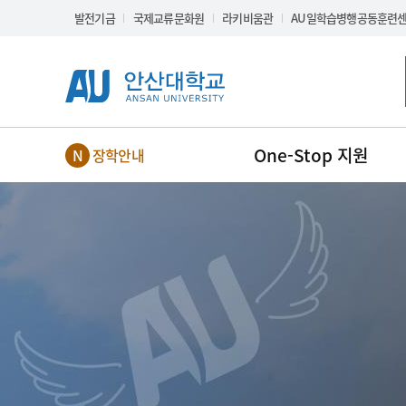
Skip Menu
발전기금
국제교류문화원
라키비움관
AU일학습병행공동훈련
One-Stop 지원
장학안내
NEW