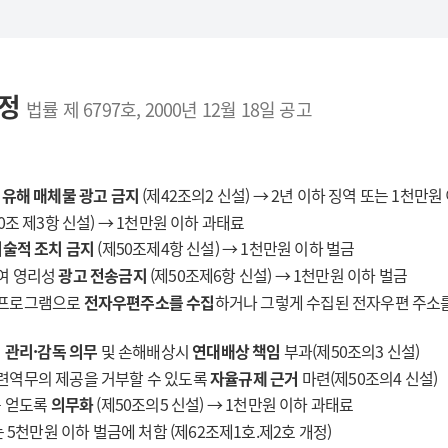
규정
법률 제 6797호, 2000년 12월 18일 공고
 유해 매체물 광고 금지
(제42조의2 신설) → 2년 이하 징역 또는 1천만원
0조 제3항 신설) → 1천만원 이하 과태료
술적 조치 금지
(제50조제4항 신설) → 1천만원 이하 벌금
여 영리성
광고 전송금지
(제50조제6항 신설) → 1천만원 이하 벌금
 프로그램으로
전자우편주소를 수집
하거나 그렇게 수집된 전자우편 주소
 관리·감독 의무
및 손해배상시
연대배상 책임
부과(제50조의3 신설)
련역무의 제공을 거부할 수 있도록
자율규제 근거
마련(제50조의4 신설)
를 얻도록
의무화
(제50조의5 신설) → 1천만원 이하 과태료
는 5천만원 이하 벌금에 처함 (제62조제1호.제2호 개정)