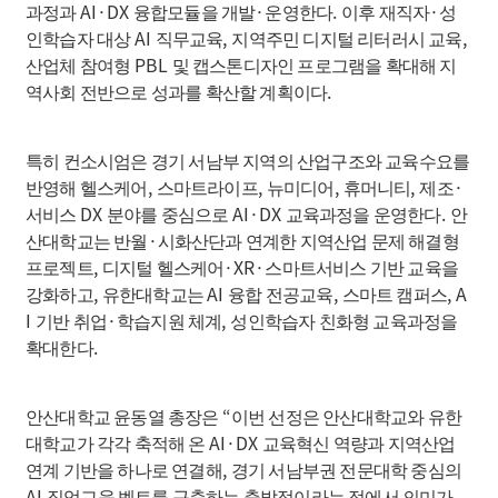
AI·DX
·
.
·
과정과
융합모듈을 개발
운영한다
이후 재직자
성
AI
,
,
인학습자 대상
직무교육
지역주민 디지털 리터러시 교육
PBL
산업체 참여형
및 캡스톤디자인 프로그램을 확대해 지
.
역사회 전반으로 성과를 확산할 계획이다
특히 컨소시엄은 경기 서남부 지역의 산업구조와 교육수요를
,
,
,
,
·
반영해 헬스케어
스마트라이프
뉴미디어
휴머니티
제조
DX
AI·DX
.
서비스
분야를 중심으로
교육과정을 운영한다
안
·
산대학교는 반월
시화산단과 연계한 지역산업 문제 해결형
,
·XR·
프로젝트
디지털 헬스케어
스마트서비스 기반 교육을
,
AI
,
, A
강화하고
유한대학교는
융합 전공교육
스마트 캠퍼스
I
·
,
기반 취업
학습지원 체계
성인학습자 친화형 교육과정을
.
확대한다
“
안산대학교 윤동열 총장은
이번 선정은 안산대학교와 유한
AI·DX
대학교가 각각 축적해 온
교육혁신 역량과 지역산업
,
연계 기반을 하나로 연결해
경기 서남부권 전문대학 중심의
AI
직업교육 벨트를 구축하는 출발점이라는 점에서 의미가