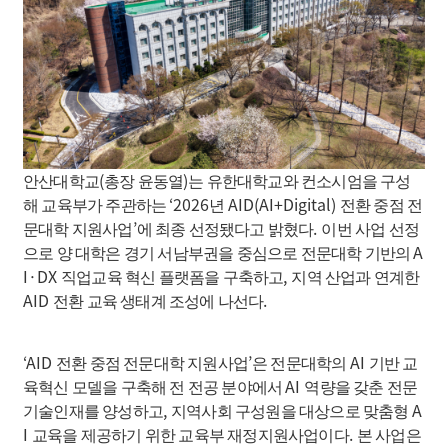
(
)
안산대학교
총장 윤동열
는 유한대학교와 컨소시엄을 구성
‘2026
AID(AI+Digital)
해 교육부가 주관하는
년
전환 중점 전
’
.
문대학 지원사업
에 최종 선정됐다고 밝혔다
이번 사업 선정
A
으로 양 대학은 경기 서남부권을 중심으로 전문대학 기반의
I·DX
,
직업교육 혁신 플랫폼을 구축하고
지역 산업과 연계한
AID
.
전환 교육 생태계 조성에 나선다
‘AID
’
AI
전환 중점 전문대학 지원사업
은 전문대학의
기반 교
AI
육혁신 모델을 구축해 전 전공 분야에서
역량을 갖춘 전문
,
A
기술인재를 양성하고
지역사회 구성원을 대상으로 맞춤형
I
.
교육을 제공하기 위한 교육부 재정지원사업이다
본 사업은