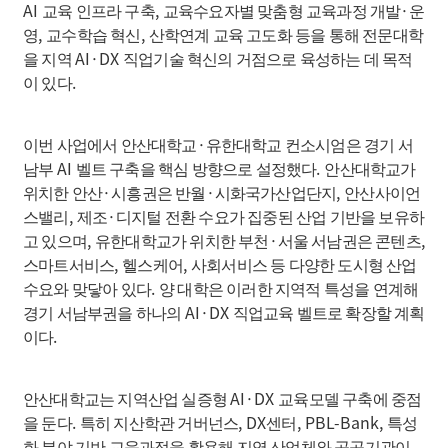
AI
,
·
교육 인프라 구축
교육수요자별 맞춤형 교육과정 개발
운
,
,
영
교수학습 혁신
산학연계 교육 고도화 등을 통해 전문대학
AI·DX
을 지역
직업기술 혁신의 거점으로 육성하는 데 목적
.
이 있다
·
이번 사업에서 안산대학교
유한대학교 컨소시엄은 경기 서
AI
.
남부
벨트 구축을 핵심 방향으로 설정했다
안산대학교가
·
·
,
위치한 안산
시흥권은 반월
시화국가산업단지
안산사이언
,
·
스밸리
제조
디지털 전환 수요가 집중된 산업 기반을 보유하
,
·
,
고 있으며
유한대학교가 위치한 부천
서울 서남권은 콘텐츠
,
,
스마트서비스
헬스케어
사회서비스 등 다양한 도시형 산업
.
수요와 맞닿아 있다
양 대학은 이러한 지역적 특성을 연계해
AI·DX
경기 서남부권을 하나의
직업교육 벨트로 확장할 계획
.
이다
AI·DX
안산대학교는 지역산업 실증형
교육모델 구축에 중점
.
, DX
, PBL-Bank,
을 둔다
특히 지산학관 거버넌스
센터
특성
화 분야 기반 교육과정을 활용해 지역 산업체와 공공기관이