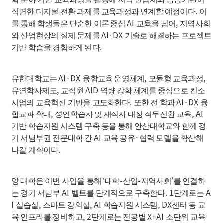
.
직면한 디지털 전환 과제를 교육과정과 연계할 예정이다
이
AI
,
를 통해 학생들은 단순한 이론 중심
교육을 넘어
지역사회
AI·DX
와 산업현장의 실제 문제를
기술로 해결하는 프로젝트
.
기반 학습을 경험하게 된다
AI·DX
,
,
유한대학교는
융합교육 운영체계
모듈형 교육과정
,
AID
유연학사제도
교직원
역량 강화 체계를 중심으로 컨소
.
AI·DX
시엄의 교육혁신 기반을 고도화한다
또한 전 학과
융
,
, AI
합교과 확대
성인학습자 및 재직자 대상 직무전환 교육
기반 학습지원 시스템 구축 등을 통해 안산대학교와 함께 경
AI
·
기 서남부권 전문대학 간
교육 공유
협력 모델을 확산해
.
나갈 계획이다
‘
-
-
’
양 대학은 이번 사업을 통해
대학
산업
지역사회
를 연결하
AI
. 1
A
는 경기 서남부
벨트를 단계적으로 구축한다
단계로는
I
,
, AI
, DX
실습실
스마트 강의실
학습지원 시스템
센터 등 교
, 2
X+AI
육 인프라를 정비하고
단계로는 전공별
소단위 교육