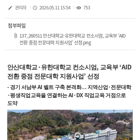
작성자
관리자
작성일
2026.05.11 15:54
조회수
753
create
access_time
visibility
첨부파일
137_260511 안산대학교·유한대학교 컨소시엄, 교육부 ‘AID
파일 다운로드
전환 중점 전문대학 지원사업’ 선정.png
·
,
‘AID
안산대학교
유한대학교 컨소시엄
교육부
’
전환 중점 전문대학 지원사업
선정
-
AI
·
경기 서남부
벨트 구축 본격화
…
지역산업
전문대학
·
AI·DX
평생직업교육을 연결하는
직업교육 거점으로
도약