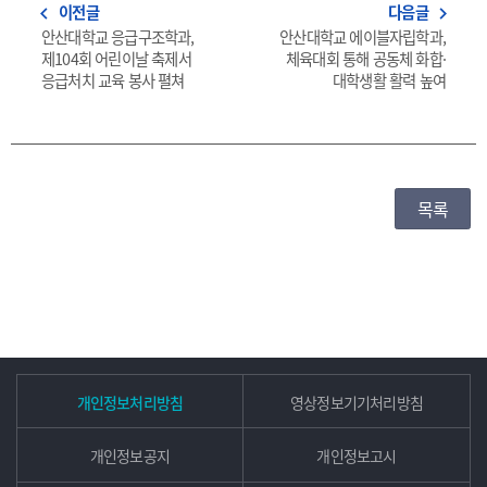
이전글
다음글
navigate_before
navigate_next
안산대학교 응급구조학과,
안산대학교 에이블자립학과,
제104회 어린이날 축제서
체육대회 통해 공동체 화합·
응급처치 교육 봉사 펼쳐
대학생활 활력 높여
목록
개인정보처리방침
영상정보기기처리방침
개인정보공지
개인정보고시