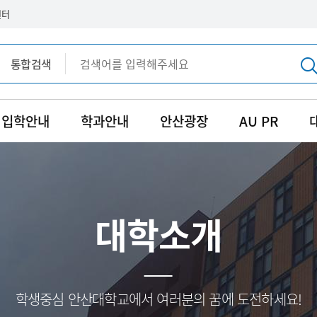
센터
통합검색
통합검색
입학안내
학과안내
안산광장
AU PR
대학소개
학생중심 안산대학교에서 여러분의 꿈에 도전하세요!