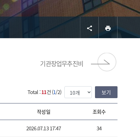
공유
프린트
share
print
서브 
기관장업무추진비
한번에 보여질 게시물 갯수
Total :
11
건 (
1
/2)
작성일
조회수
2026.07.13 17:47
34