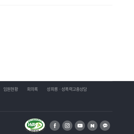
임원현황
회의록
성희롱ㆍ성폭력고충상담