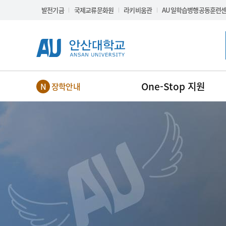
Skip Menu
발전기금
국제교류문화원
라키비움관
AU일학습병행공동훈련
One-Stop 지원
장학안내
NEW