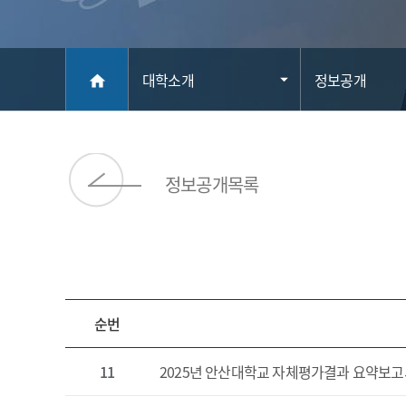
메인
대학소개
정보공개
home
정보공개목록
순번
11
2025년 안산대학교 자체평가결과 요약보고