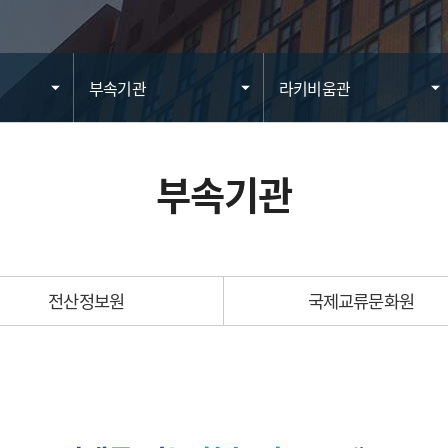
부속기관
라키비움관
부속기관
전산정보원
국제교류문화원