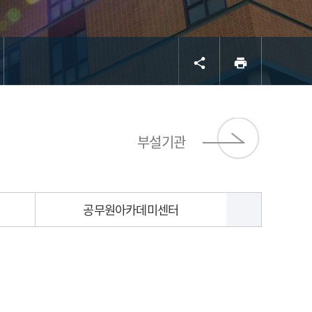
공유
프린트
share
print
서브 
부설기관
공무원아카데미센터