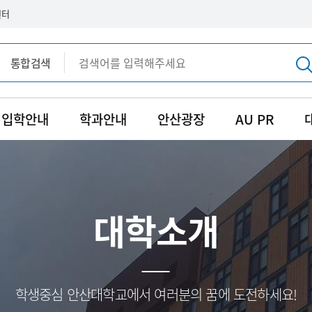
센터
통합검색
통합검색
입학안내
학과안내
안산광장
AU PR
대학소개
학생중심 안산대학교에서 여러분의 꿈에 도전하세요!