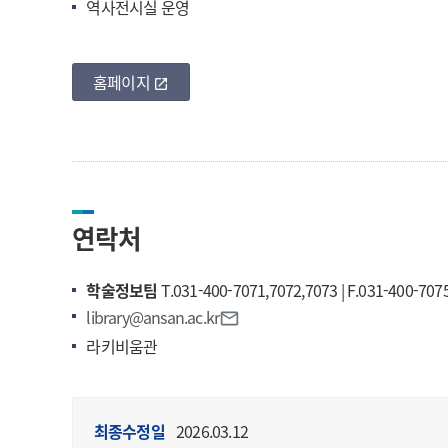
역사전시실 운영
홈페이지
바로가기
open_in_new
연락처
학술정보팀
T.031-400-7071,7072,7073 | F.031-400-707
library@ansan.ac.kr
mail_outline
라키비움관
최종수정일
2026.03.12