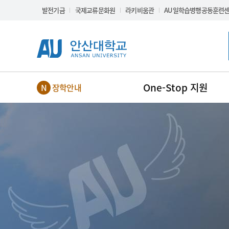
Skip Menu
발전기금
국제교류문화원
라키비움관
AU일학습병행공동훈련
One-Stop 지원
장학안내
NEW