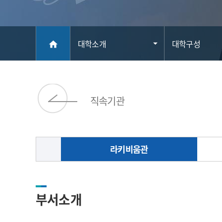
메인
대학소개
대학구성
home
직속기관
라키비움관
부서소개