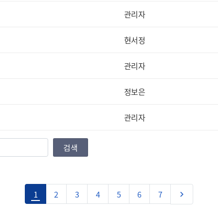
관리자
현서정
관리자
정보은
관리자
검색
다음
1
2
3
4
5
6
7
keyboard_arrow_right