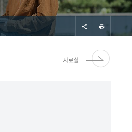
공유
프린트
share
print
서브 
자료실