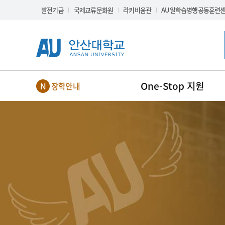
Skip Menu
발전기금
국제교류문화원
라키비움관
AU일학습병행공동훈련
One-Stop 지원
장학안내
NEW