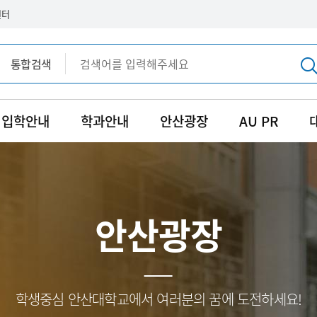
센터
통합검색
통합검색
입학안내
학과안내
안산광장
AU PR
안산광장
학생중심 안산대학교에서 여러분의 꿈에 도전하세요!