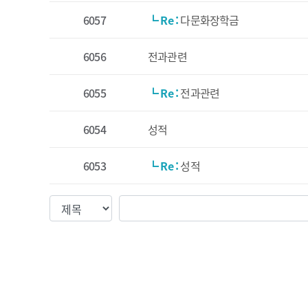
6057
┗ Re :
다문화장학금
6056
전과관련
6055
┗ Re :
전과관련
6054
성적
6053
┗ Re :
성적
검색조건
검색값