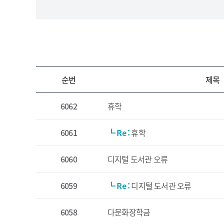
순번
제목
6062
휴학
6061
┗ Re :
휴학
6060
디지털 도서관 오류
6059
┗ Re :
디지털 도서관 오류
6058
다문화장학금