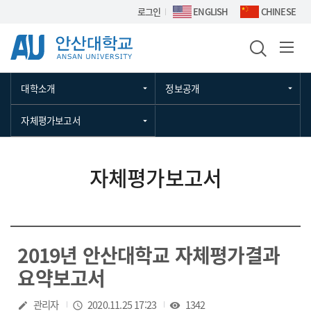
Skip Menu
로그인
ENGLISH
CHINESE
대학소개
정보공개
자체평가보고서
자체평가보고서
2019년 안산대학교 자체평가결과
요약보고서
작성자
관리자
작성일
2020.11.25 17:23
조회수
1342
create
access_time
visibility