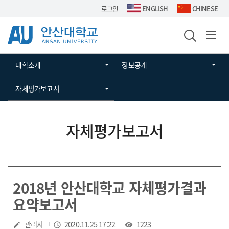
Skip Menu
로그인
ENGLISH
CHINESE
대학소개
정보공개
자체평가보고서
자체평가보고서
2018년 안산대학교 자체평가결과
요약보고서
작성자
관리자
작성일
2020.11.25 17:22
조회수
1223
create
access_time
visibility