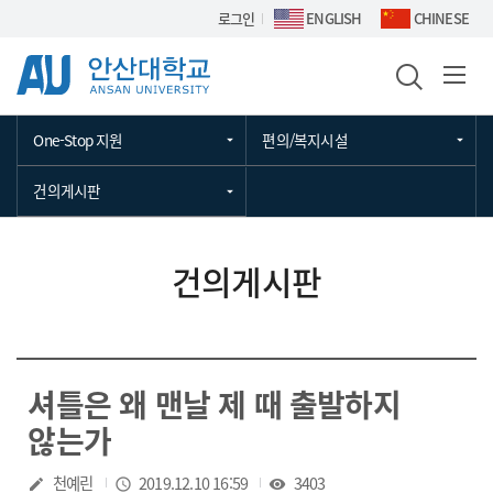
Skip Menu
로그인
ENGLISH
CHINESE
One-Stop 지원
편의/복지시설
건의게시판
건의게시판
셔틀은 왜 맨날 제 때 출발하지
않는가
작성자
천예린
작성일
2019.12.10 16:59
조회수
3403
create
access_time
visibility