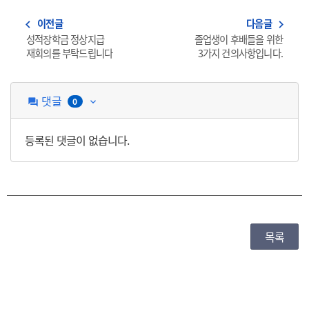
이전글
다음글
navigate_before
navigate_next
성적장학금 정상지급
졸업생이 후배들을 위한
재회의를 부탁드립니다
3가지 건의사항입니다.
댓글
0
question_answer
keyboard_arrow_down
등록된 댓글이 없습니다.
목록