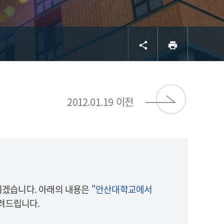
공유
프린트
share
print
서브 
2012.01.19 이전
겠습니다. 아래의 내용은
"안산대학교에서
려드립니다.