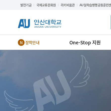
Skip Menu
발전기금
국제교류문화원
라키비움관
AU일학습병행공동훈련
One-Stop 지원
장학안내
NEW