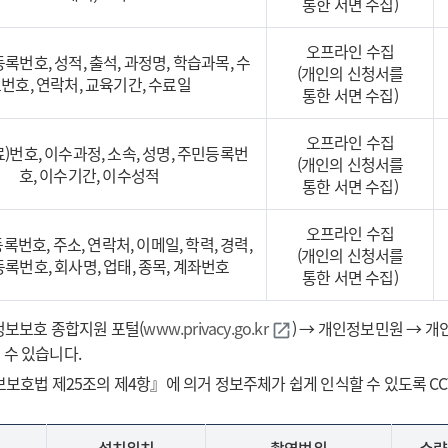
통한 서면 수집)
오프라인 수집
록번호, 성적, 출석, 과정명, 학습과목, 수
(개인의 신청서를
번호, 연락처, 교육기간, 수료일
통한 서면 수집)
오프라인 수집
)번호, 이수과정, 소속, 성명, 주민등록번
(개인의 신청서를
호, 이수기간, 이수성적
통한 서면 수집)
오프라인 수집
록번호, 주소, 연락처, 이메일, 학력, 경력,
(개인의 신청서를
록번호, 회사명, 업태, 종목, 계좌번호
통한 서면 수집)
보보호 종합지원 포털(
www.privacy.go.kr
바로가기
) → 개인정보민원 → 
open_in_new
 수 있습니다.
보호법 제25조의 제4항』에 의거 정보주체가 쉽게 인식할 수 있도록 CCT
설치위치
촬영범위
수량