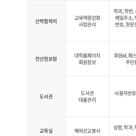
학과, 학번,
교육역량강화
메일주소, 
산학협력처
사업관리
번호, 한문
대학홈페이지
회원id, 패
전산정보원
회원정보
주민등
도서관
사용자번호,
도서관
대출관리
성명, 학과,
교목실
해외선교봉사