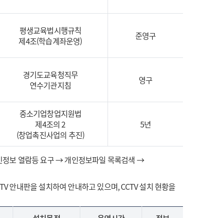
평생교육법시행규칙
준영구
제4조(학습계좌운영)
경기도교육청직무
영구
연수기관지침
중소기업창업지원법
제4조의 2
5년
(창업촉진사업의 추진)
개인정보 열람등 요구 → 개인정보파일 목록검색 →
V 안내판을 설치하여 안내하고 있으며, CCTV 설치 현황을
설치목적
운영시간
정보