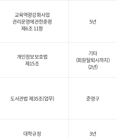
교육역량강화사업
관리운영에관한훈령
5년
제6조 11항
기타
개인정보보호법
(회원탈퇴시까지)
제15조
(2년)
도서관법 제35조(업무)
준영구
대학규정
3년