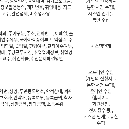
, 학과, 상담일자, 상담내역, 참가프로그램,
(개인의 신청서를
, 정보활용동의, 계좌번호, 취업내용, 지도
통한 서면 수집),
교수, 알선업체, 미취업사유
시스템 연계를
통한 수집
 학과, 주야구분, 주소, 전화번호, 이메일, 출
외연수유무, 국가자격증여부, 토익점수, 주
 입학일, 졸업일, 편입여부, 교직이수여부,
시스템연계
형태, 주당근무시간, 취업업체정보, 취업경
지도교수, 취업확률, 취업문제해결방안
오프라인 수집
(개인의 신청서를
통한 서면 수집),
 학번, 성명, 주민등록번호, 학적상태, 계좌
온라인 수집
 보호자, 연락처, 등록여부, 등록금액, 학자
(홈페이지
금액, 상환금액, 장학금액, 소득분위
회원신청,
전자접수 등),
시스템 연계를 통한
수집