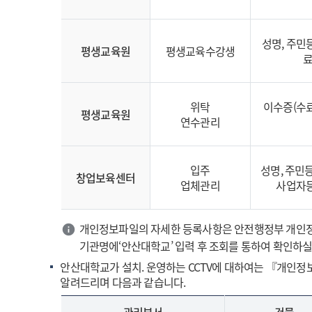
성명, 주민등
평생교육원
평생교육수강생
료
위탁
이수증(수료
평생교육원
연수관리
입주
성명, 주민등
창업보육센터
업체관리
사업자등
개인정보파일의 자세한 등록사항은 안전행정부 개인정
기관명에‘안산대학교’ 입력 후 조회를 통하여 확인하실
안산대학교가 설치. 운영하는 CCTV에 대하여는 『개인정보
알려드리며 다음과 같습니다.
관리부서
건물