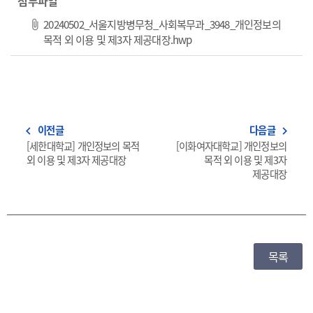
첨부파일
20240502_서울지방병무청_사회복무과_3948_개인정보의
파일 다운로드
목적 외 이용 및 제3자 제공대장.hwp
이전글
다음글
navigate_before
navigate_next
[세한대학교] 개인정보의 목적
[이화여자대학교] 개인정보의
외 이용 및 제3자 제공대장
목적 외 이용 및 제3자
제공대장
목록