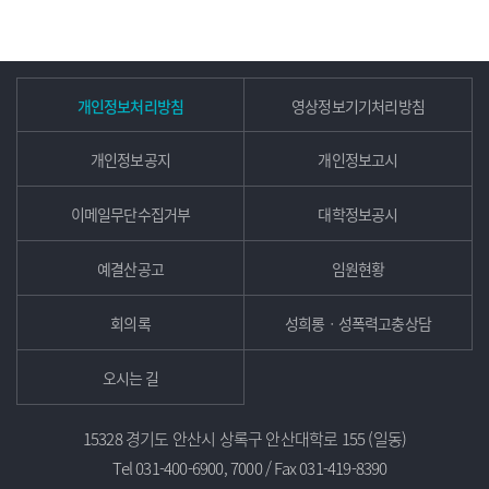
개인정보처리방침
영상정보기기처리방침
개인정보공지
개인정보고시
이메일무단수집거부
대학정보공시
예결산공고
임원현황
회의록
성희롱ㆍ성폭력고충상담
오시는 길
15328 경기도 안산시 상록구 안산대학로 155 (일동)
Tel 031-400-6900, 7000 / Fax 031-419-8390