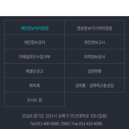
개인정보처리방침
영상정보기기처리방침
개인정보공지
개인정보고시
이메일무단수집거부
대학정보공시
예결산공고
임원현황
회의록
성희롱ㆍ성폭력고충상담
오시는 길
15328 경기도 안산시 상록구 안산대학로 155 (일동)
Tel 031-400-6900, 7000 / Fax 031-419-8390