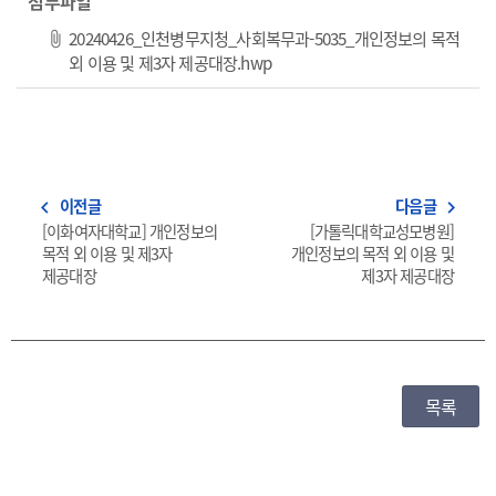
첨부파일
20240426_인천병무지청_사회복무과-5035_개인정보의 목적
파일 다운로드
외 이용 및 제3자 제공대장.hwp
이전글
다음글
navigate_before
navigate_next
[이화여자대학교] 개인정보의
[가톨릭대학교성모병원]
목적 외 이용 및 제3자
개인정보의 목적 외 이용 및
제공대장
제3자 제공대장
목록