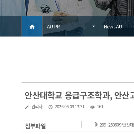
메인
AU PR
News AU
home
안산대학교 응급구조학과, 안산
작성자
관리자
작성일
2026.06.09 13:31
조회수
161
create
access_time
visibility
209_260609 
첨부파일