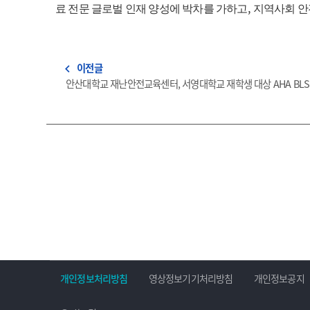
,
료 전문 글로벌 인재 양성에 박차를 가하고
지역사회 안
이전글
navigate_before
안산대학교 재난안전교육센터, 서영대학교 재학생 대상 AHA BLS P
개인정보처리방침
영상정보기기처리방침
개인정보공지