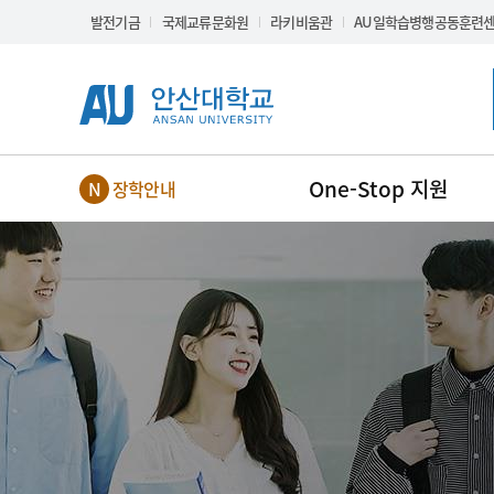
Skip Menu
발전기금
국제교류문화원
라키비움관
AU일학습병행공동훈련
One-Stop 지원
장학안내
NEW