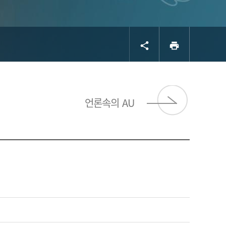
공유
프린트
share
print
서브 
언론속의 AU
로드