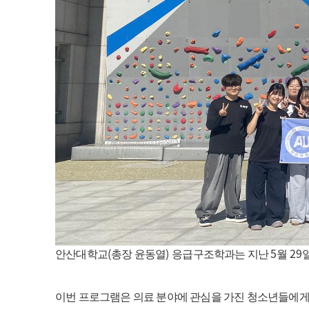
(
)
5
29
안산대학교
총장 윤동열
응급구조학과는 지난
월
이번 프로그램은 의료 분야에 관심을 가진 청소년들에게