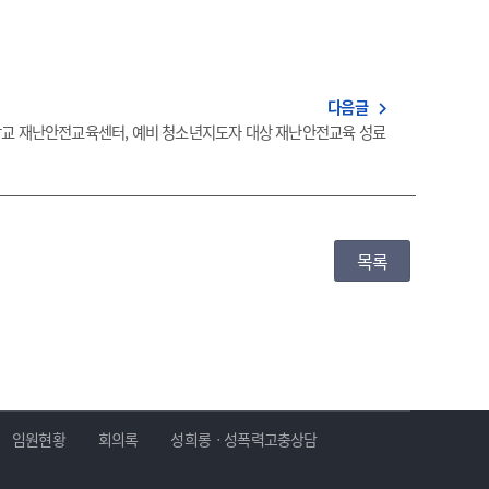
다음글
navigate_next
교 재난안전교육센터, 예비 청소년지도자 대상 재난안전교육 성료
목록
임원현황
회의록
성희롱ㆍ성폭력고충상담