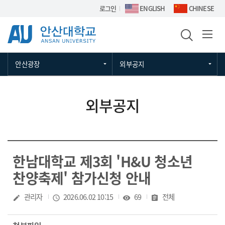
Skip Menu
로그인
ENGLISH
CHINESE
안산광장
외부공지
외부공지
한남대학교 제3회 'H&U 청소년
찬양축제' 참가신청 안내
작성자
관리자
작성일
2026.06.02 10:15
조회수
69
분류
전체
create
access_time
visibility
assignment