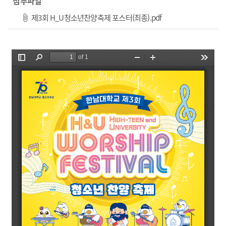
첨부파일
파일 다운로드
제3회 H_U청소년찬양축제 포스터(최종).pdf