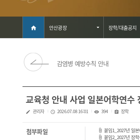
메인
안산광장
장학/대출공지
home
감염병 예방수칙 안내
교육청 안내 사업 일본어학연수 
작성자
관리자
작성일
2026.07.08 16:01
조회수
394
분류
장학
create
access_time
visibility
assignment
붙임1_2027년 일
첨부파일
붙임2_2027년 장학