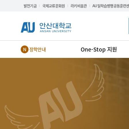
Skip Menu
발전기금
국제교류문화원
라키비움관
AU일학습병행공동훈련
One-Stop 지원
장학안내
NEW