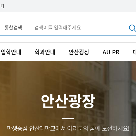
센터
통합검색
통합검색
입학안내
학과안내
안산광장
AU PR
안산광장
학생중심 안산대학교에서 여러분의 꿈에 도전하세요!