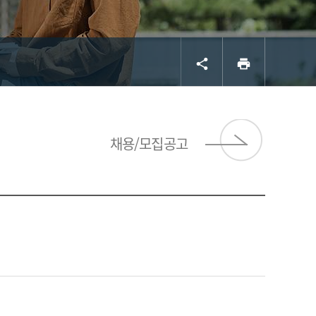
공유
프린트
share
print
서브 
채용/모집공고