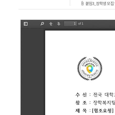
붙임3_장학생 모집 