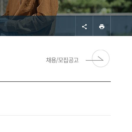
공유
프린트
share
print
서브 
채용/모집공고