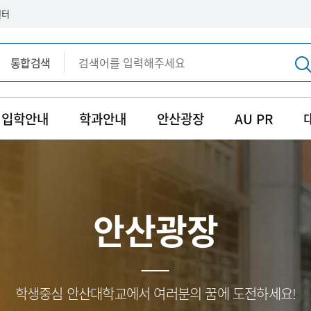
센터
통합검색
통합검색
입학안내
학과안내
안산광장
AU PR
안산광장
학생중심 안산대학교에서 여러분의 꿈에 도전하세요!