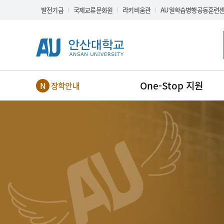
Skip Menu
발전기금
국제교류문화원
라키비움관
AU일학습병행공동훈련
One-Stop 지원
장학안내
NEW