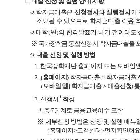
☐
대출 신청 및 실행 안내 사항
ㅇ
학자금대출은
신청절차
와
실행절차
가
소요될 수 있으므로 학자금대출 이용 희
ㅇ
대학
(
원
)
의 합격발표가 나기 전이라도
※
국가장학금 통합신청 시 학자금대출을 포
ㅇ
대출 신청 및 실행 방법
1.
한국장학재단 홈페이지 또는 모바일
2.
(
홈페이지
)
학자금대출
>
학자금대출 
(
모바일 앱
)
학자금대출
>
대출신청
(
*
3.
신청서
작성
*
총
7
단계로 금융교육이수 포함
※
세부신청 방법은 신청 및 실행 매뉴
(
홈페이지
>
고객센터
>
먼저확인해