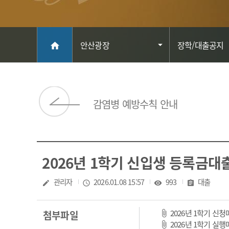
메인
안산광장
장학/대출공지
home
감염병 예방수칙 안내
2026년 1학기 신입생 등록금대
작성자
관리자
작성일
2026.01.08 15:57
조회수
993
분류
대출
create
access_time
visibility
assignment
2026년 1학기 신청
첨부파일
2026년 1학기 실행