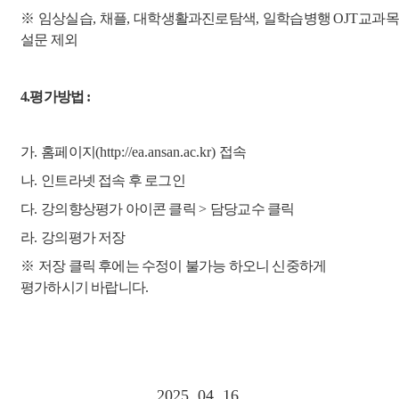
※
임상실습
,
채플
,
대학생활과진로탐색
,
일학습병행
OJT
교과목
설문 제외
4.평가방법 :
가
.
홈페이지
(http://ea.ansan.ac.kr)
접속
나
.
인트라넷 접속 후 로그인
다
.
강의향상평가 아이콘 클릭
>
담당교수 클릭
라
.
강의평가 저장
※
저장 클릭 후에는 수정이 불가능 하오니 신중하게
평가하시기 바랍니다
.
2025. 04. 16.