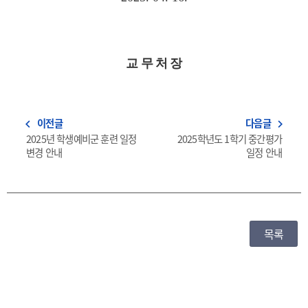
교 무 처 장
이전글
다음글
navigate_before
navigate_next
2025년 학생예비군 훈련 일정
2025학년도 1학기 중간평가
변경 안내
일정 안내
목록